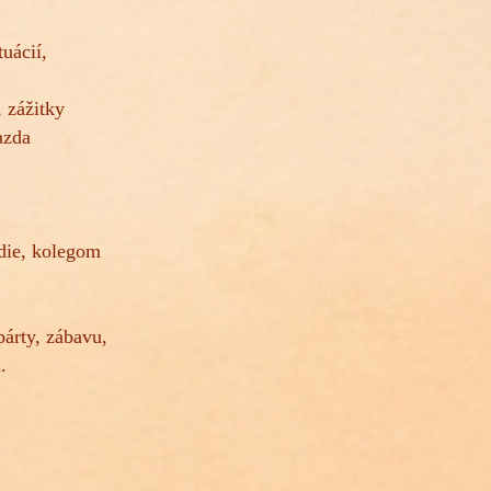
uácií,
 zážitky
azda
edie, kolegom
párty, zábavu,
h.