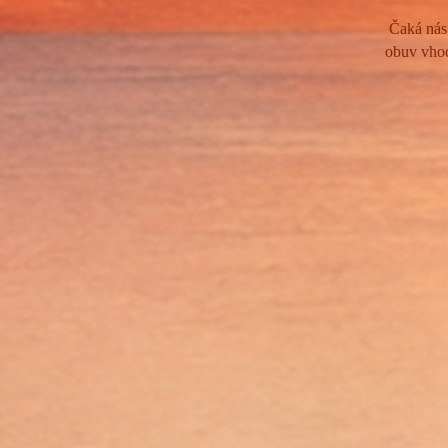
Čaká nás
obuv vhod