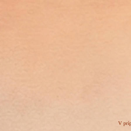
V prí