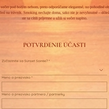
 večer pod holým nebom, preto odporúčame elegantné, no pohodlné obl
nú na trávnik. Smoking nechajte doma, sako nie je nevyhnutné – dôleži
ste sa cítili príjemne a užili si večer naplno.
POTVRDENIE ÚČASTI
Zúčastníte sa Sunset Soirée?
*
Meno a priezvisko
*
Meno a priezvisko partnera / partnerky