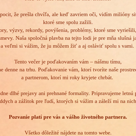
ocit, že prešla chvíľa, ale keď zavriem oči, vidím milióny sit
ktoré sme spolu zažili.
ry, výzvy, rekordy, povýšenia, problémy, ktoré sme vyriešili,
smevy. Naša spoločná plavba na tejto lodi je pre mňa slušná j
a veľmi si vážim, že ju môžem žiť a aj osláviť spolu s vami.
Tento večer je poďakovaním vám – nášmu tímu,
 denne na trhu. Poďakovanie vám, ktorí tvoríte naše prostr
a partnerom, ktorí mi roky kryjete chrbát.
dne dlhé prejavy ani prehnané formality. Pripravujeme letnú 
ddych a zážitok pre ľudí, ktorých si vážim a záleží mi na nic
Pozvanie platí pre vás a vášho životného partnera.
Všetko dôležité nájdete na tomto webe.