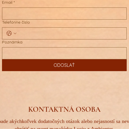
Email
*
Telefónne číslo
Poznámka
ODOSLAŤ
KONTAKTNÁ OSOBA
pade akýchkoľvek dodatočných otázok alebo nejasností sa nev
obrátiť na event manažérku Luciu z Ambientes.​