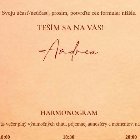
Svoju účasť/neúčasť, prosím, potvrďte cez formulár nižšie
.
TEŠÍM SA NA VÁS!
Andrea
HARMONOGRAM
 vás večer plný výnimočných chutí, príjemnej atmosféry a momentov, na
18:00
18:30
20:00