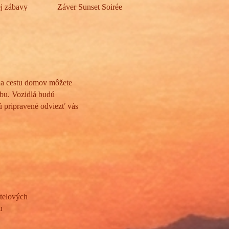
ej zábavy
Záver Sunset Soirée
 na cestu domov môžete
žbu. Vozidlá budú
ú pripravené odviezť vás
stelových
u