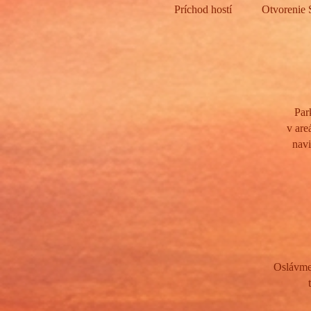
Príchod hostí
Otvorenie 
Par
v are
navi
Oslávme 