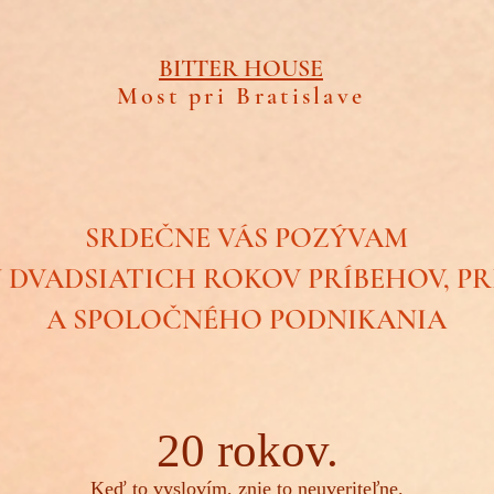
BITTER HOUSE
Most pri Bratislave
SRDEČNE VÁS POZÝVAM
 DVADSIATICH ROKOV PRÍBEHOV, PR
A SPOLOČNÉHO PODNIKANIA
20 rokov.
Keď to vyslovím, znie to neuveriteľne.