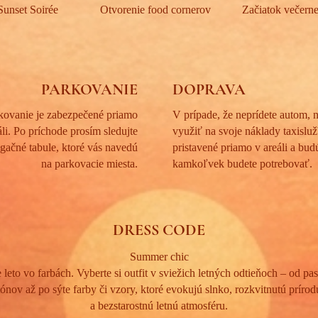
Sunset Soirée
Otvorenie food cornerov
Začiatok večern
PARKOVANIE
DOPRAVA
kovanie je zabezpečené priamo
V prípade, že neprídete autom,
áli. Po príchode prosím sledujte
využiť na svoje náklady taxislu
gačné tabule, ktoré vás navedú
pristavené priamo v areáli a bud
na parkovacie miesta.
kamkoľvek budete potrebovať.
DRESS CODE
Summer chic
leto vo farbách. Vyberte si outfit v sviežich letných odtieňoch – od pa
tónov až po sýte farby či vzory, ktoré evokujú slnko, rozkvitnutú prírod
a bezstarostnú letnú atmosféru.