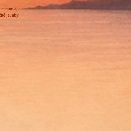
ečenie aj
té je, aby