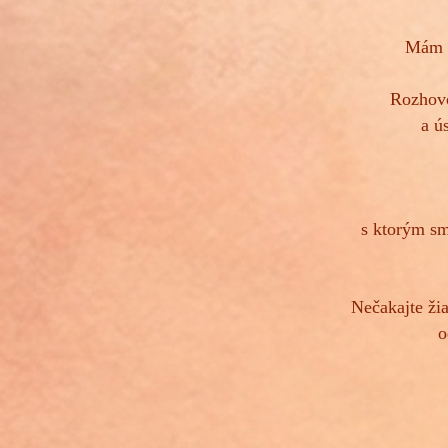
Mám p
Rozhovo
a ú
s ktorým sme
Nečakajte žia
o